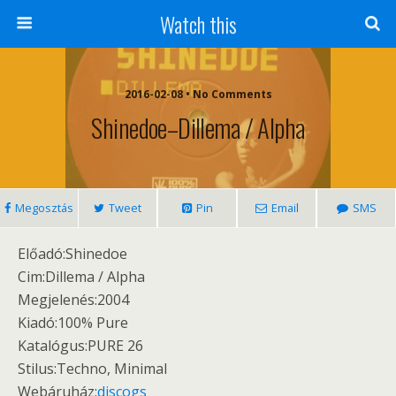
Watch this
2016-02-08 • No Comments
Shinedoe–Dillema / Alpha
Megosztás
Tweet
Pin
Email
SMS
Előadó:Shinedoe
Cim:Dillema / Alpha
Megjelenés:2004
Kiadó:100% Pure ‎ ‎
Katalógus:PURE 26
Stilus:Techno, Minimal
Webáruház:
discogs