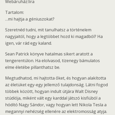
Webáruház:lira
Tartalom:
…mi hajtja a géniuszokat?
Szeretnéd tudni, mit tanulhatsz a történelem
nagyjaitól, hogy a legtöbbet hozd ki magadból? Ha
igen, vár rád egy kaland.
Sean Patrick könyve hatalmas sikert aratott a
tengerentúlon. Ha elolvasod, tizenegy bámulatos
elme életébe pillanthatsz be.
Megtudhatod, mi hajtotta őket, és hogyan alakította
az életüket egy-egy jellemző tulajdonság. Látni fogod
többek között, hogyan indult útjára Walt Disney
stúdiója, miként vált egy karddal játszó kisfiúból a
hódító Nagy Sándor, vagy hogyan lett Nikola Tesla a
megannyi nehézség ellenére az elektromosság atyja.