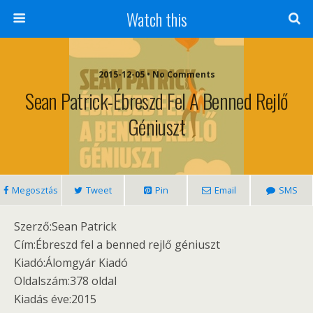
Watch this
2015-12-05 • No Comments
Sean Patrick-Ébreszd Fel A Benned Rejlő
Géniuszt
Megosztás
Tweet
Pin
Email
SMS
Szerző:Sean Patrick
Cím:Ébreszd fel a benned rejlő géniuszt
Kiadó:Álomgyár Kiadó
Oldalszám:378 oldal
Kiadás éve:2015