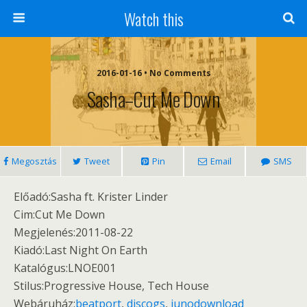
Watch this
2016-01-16 • No Comments
Sasha–Cut Me Down
Megosztás
Tweet
Pin
Email
SMS
Előadó:Sasha ft. Krister Linder
Cim:Cut Me Down
Megjelenés:2011-08-22
Kiadó:Last Night On Earth
Katalógus:LNOE001
Stilus:Progressive House, Tech House
Webáruház:
beatport
,
discogs
,
junodownload