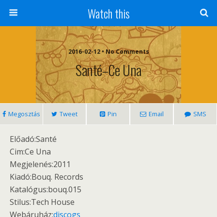
Watch this
2016-02-12 • No Comments
Santé–Ce Una
Megosztás
Tweet
Pin
Email
SMS
Előadó:Santé
Cim:Ce Una
Megjelenés:2011
Kiadó:Bouq. Records
Katalógus:bouq.015
Stilus:Tech House
Webáruház:
discogs