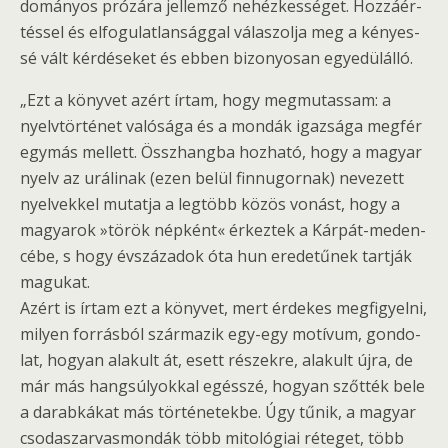
do­má­nyos pró­zá­ra jel­lem­ző ne­héz­kes­sé­get. Hoz­zá­ér­
tés­sel és el­fo­gu­lat­lan­ság­gal vá­la­szol­ja meg a ké­nyes­
sé vált kér­dé­se­ket és ebben bi­zo­nyo­san egye­dül­ál­ló.
„Ezt a köny­vet azért írtam, hogy meg­mu­tas­sam: a
nyelv­tör­té­net va­ló­sá­ga és a mon­dák igaz­sá­ga meg­fér
egy­más mel­lett. Össz­hang­ba hoz­ha­tó, hogy a ma­gyar
nyelv az urá­li­nak (ezen belül finn­ugor­nak) ne­ve­zett
nyel­vek­kel mu­tat­ja a leg­több közös vo­nást, hogy a
ma­gya­rok »török nép­ként« ér­kez­tek a Kár­pát-me­den­
cé­be, s hogy év­szá­za­dok óta hun ere­de­tű­nek tart­ják
ma­gu­kat.
Azért is írtam ezt a köny­vet, mert ér­de­kes meg­fi­gyel­ni,
mi­lyen for­rás­ból szár­ma­zik egy-egy mo­tí­vum, gon­do­
lat, ho­gyan ala­kult át, esett ré­szek­re, ala­kult újra, de
már más hang­sú­lyok­kal egésszé, ho­gyan szőt­ték bele
a da­rab­ká­kat más tör­té­ne­tek­be. Úgy tűnik, a ma­gyar
cso­da­szar­vas­mon­dák több mi­to­ló­gi­ai ré­te­get, több