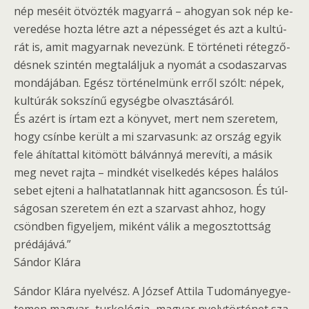
nép me­sé­it öt­vöz­ték ma­gyar­rá – aho­gyan sok nép ke­
ve­re­dé­se hozta létre azt a né­pes­sé­get és azt a kul­tú­
rát is, amit ma­gyar­nak ne­ve­zünk. E tör­té­ne­ti ré­teg­ző­
dés­nek szin­tén meg­ta­lál­juk a nyo­mát a cso­da­szar­vas
mon­dá­já­ban. Egész tör­té­nel­münk erről szólt: népek,
kul­tú­rák sok­szí­nű egy­ség­be ol­vasz­tá­sá­ról.
És azért is írtam ezt a köny­vet, mert nem sze­re­tem,
hogy csín­be ke­rült a mi szar­va­sunk: az or­szág egyik
fele áhí­tat­tal ki­tö­mött bál­vánnyá me­re­ví­ti, a másik
meg nevet rajta – mind­két vi­sel­ke­dés képes ha­lá­los
sebet ej­te­ni a hal­ha­tat­lan­nak hitt agan­cso­son. És túl­
sá­go­san sze­re­tem én ezt a szar­vast ahhoz, hogy
csönd­ben fi­gyel­jem, mi­ként válik a meg­osz­tott­ság
pré­dá­já­vá.”
Sán­dor Klára
Sán­dor Klára nyel­vész. A Jó­zsef At­ti­la Tu­do­mány­egye­