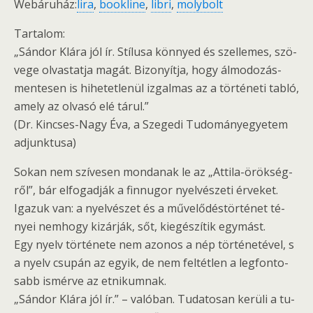
Webáruház:
lira
,
bookline
,
libri
,
molybolt
Tartalom:
„Sán­dor Klára jól ír. Stí­lu­sa könnyed és szel­le­mes, szö­
ve­ge ol­vas­tat­ja magát. Bi­zo­nyít­ja, hogy ál­mo­do­zás­
men­te­sen is hi­he­tet­le­nül iz­gal­mas az a tör­té­ne­ti tabló,
amely az ol­va­só elé tárul.”
(Dr. Kin­cses-Nagy Éva, a Sze­ge­di Tu­do­mány­egye­tem
ad­junk­tu­sa)
Sokan nem szí­ve­sen mon­da­nak le az „At­ti­la-örök­ség­
ről”, bár el­fo­gad­ják a finn­ugor nyel­vé­sze­ti ér­ve­ket.
Iga­zuk van: a nyel­vé­szet és a mű­ve­lő­dés­tör­té­net té­
nyei nem­hogy ki­zár­ják, sőt, ki­egé­szí­tik egy­mást.
Egy nyelv tör­té­ne­te nem azo­nos a nép tör­té­ne­té­vel, s
a nyelv csu­pán az egyik, de nem fel­tét­len a leg­fon­to­
sabb is­mér­ve az et­ni­kum­nak.
„Sán­dor Klára jól ír.” – va­ló­ban. Tu­da­to­san ke­rü­li a tu­