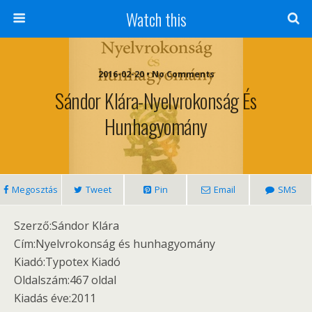
Watch this
2016-02-20 • No Comments
Sándor Klára-Nyelvrokonság És
Hunhagyomány
Megosztás
Tweet
Pin
Email
SMS
Szerző:Sándor Klára
Cím:Nyelvrokonság és hunhagyomány
Kiadó:Typotex Kiadó
Oldalszám:467 oldal
Kiadás éve:2011