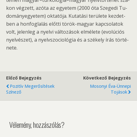
te­men ma­gyar–tur­ko­ló­gia–ma­gyar nyelv­tör­té­net sza­
kon vég­zett, azóta az egye­tem (2000 óta Sze­ge­di Tu­
do­mány­egye­tem) ok­ta­tó­ja. Ku­ta­tá­si te­rü­le­te kez­det­
ben a hon­fog­la­lás előt­ti tö­rök-ma­gyar kap­cso­la­tok
volt, je­len­leg a nyel­vi vál­to­zá­sok el­mé­le­te (evo­lú­ci­ós
nyel­vé­szet), a nyelv­szo­cio­ló­gia és a szé­kely írás tör­té­
ne­te.
Előző Bejegyzés
Következő Bejegyzés
Pozitív Megerősítések
Mosonyi Éva-Ünnepi
Színező
Tojások
Vélemény, hozzászólás?