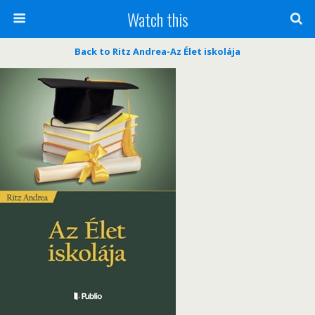
Watch this
Back to Ritz Andrea-Az Élet iskolája