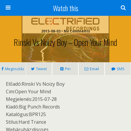
Watch this
2015-08-03 • No Comments
Rinski Vs Noizy Boy ‎– Open Your Mind
Megosztás
Tweet
Pin
Email
SMS
Előadó:Rinski Vs Noizy Boy
Cim:Open Your Mind
Megjelenés:2015-07-28
Kiadó:Big Punch Records
Katalógus:BPR125
Stilus:Hard Trance
Webáruház:discogs