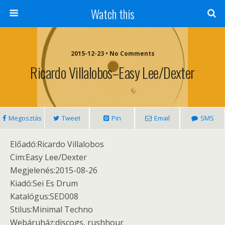
Watch this
2015-12-23 • No Comments
Ricardo Villalobos–Easy Lee/Dexter
Megosztás
Tweet
Pin
Email
SMS
Előadó:Ricardo Villalobos
Cim:Easy Lee/Dexter
Megjelenés:2015-08-26
Kiadó:Sei Es Drum ‎
Katalógus:SED008
Stilus:Minimal Techno
Webáruház:discogs, rushhour