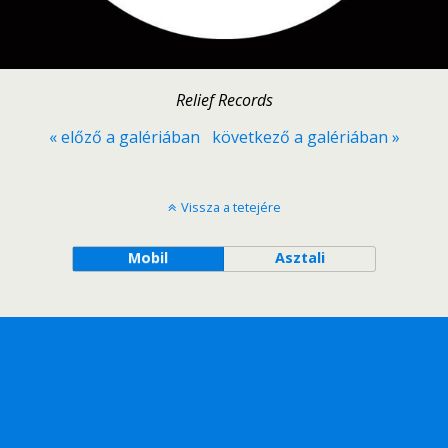
Relief Records
« előző a galériában
következő a galériában »
Vissza a tetejére
Mobil
Asztali