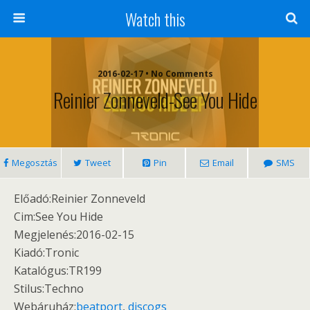
Watch this
2016-02-17 • No Comments
Reinier Zonneveld-See You Hide
Megosztás
Tweet
Pin
Email
SMS
Előadó:Reinier Zonneveld
Cim:See You Hide
Megjelenés:2016-02-15
Kiadó:Tronic
Katalógus:TR199
Stilus:Techno
Webáruház:
beatport
,
discogs