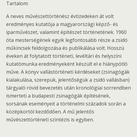
Tartalom:
A neves művészettörténész évtizedeken át volt
eredményes kutatója a magyarországi képző- és
iparművészet, valamint építészet történetének. 1960
óta mesterségének egyik legfontosabb része a zsidó
műkincsek feldolgozása és publikálása volt. Hosszú
éveken át folytatott történeti, levéltári és helyszíni
kutatómunka eredményeként készült el e hiánypótló
műve. A könyv vallástörténeti kérdéseket (zsinagógák
kialakulása, szerepük, jelentőségük a zsidó vallásban)
tárgyaló rövid bevezetés után kronológiai sorrendben
ismerteti a budapesti zsinagógák építésének,
sorsának eseményeit a történelmi századok során a
középkortól kezdődően. A mű jelentős
művészettörténeti szintézis is egyben.