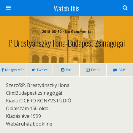
Watch this
2015-08-30 • No Comments
P. Brestyánszky Ilona-Budapest Zsinagógái
Megosztás
Tweet
Pin
Email
SMS
Szerző:P. Brestyánszky Ilona
Cím:Budapest zsinagógái
Kiadó:CICERÓ KÖNYVSTÚDIÓ
Oldalszám:156 oldal
Kiadás éve:1999
Webáruház:bookline