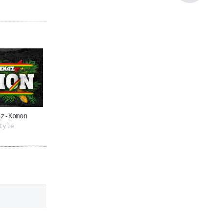
az-Komon
tyle