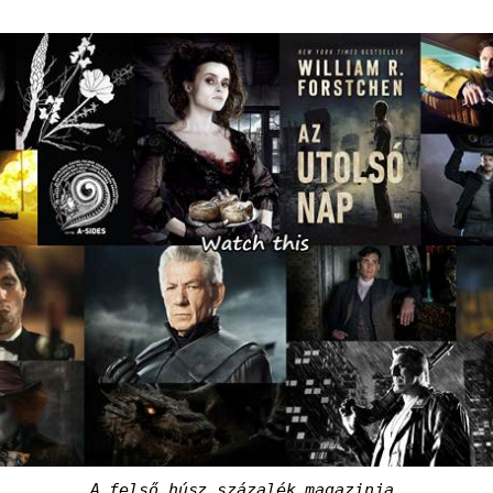
A felső húsz százalék magazinja.