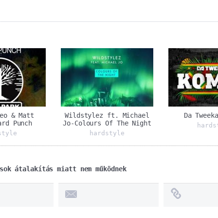
eo & Matt
Wildstylez ft. Michael
Da Tweek
ard Punch
Jo-Colours Of The Night
hards
style
hardstyle
sok átalakítás miatt nem működnek