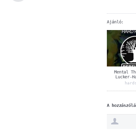
Ajánló:
Mental Th
Lucker-H
hard
A hozzászólá