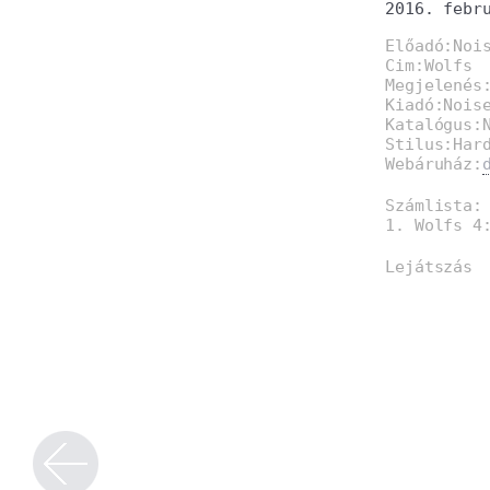
2016. febr
Előadó:Noi
Cim:Wolfs
Megjelenés
Kiadó:Nois
Katalógus:
Stilus:Har
Webáruház:
Számlista:
1. Wolfs 4
Lejátszás