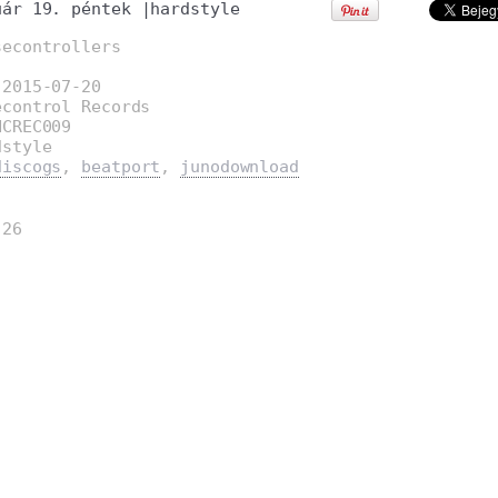
uár 19. péntek
|
hardstyle
secontrollers
:2015-07-20
econtrol Records
NCREC009
dstyle
discogs
,
beatport
,
junodownload
:26