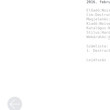
2016. febr
Előadó:Noi
Cim:Destru
Megjelenés
Kiadó:Nois
Katalógus:
Stilus:Har
Webáruház:
Számlista:
1. Destruc
Lejátszás