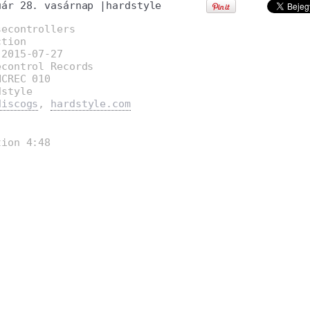
uár 28. vasárnap
|
hardstyle
secontrollers
ction
:2015-07-27
econtrol Records
NCREC 010
dstyle
discogs
,
hardstyle.com
tion 4:48