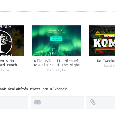
eo & Matt
Wildstylez ft. Michael
Da Tweek
ard Punch
Jo-Colours Of The Night
hards
style
hardstyle
sok átalakítás miatt nem működnek