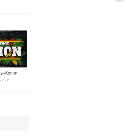
az-Komon
tyle