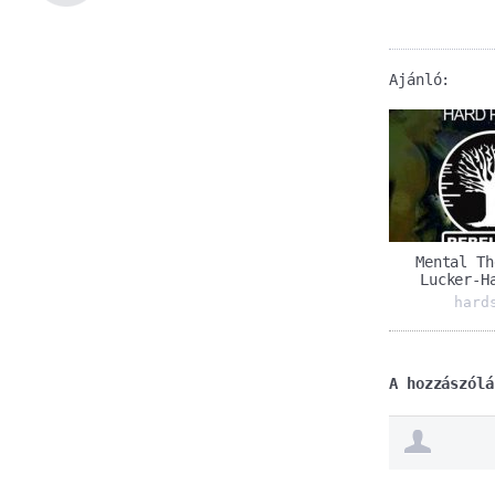
Ajánló:
Mental Th
Lucker-H
hard
A hozzászólá