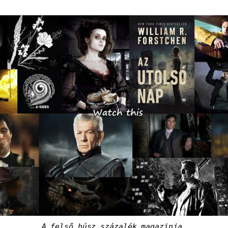
A felső húsz százalék magazinja.