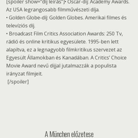
[spoiler show=”díj leírás”]• Oscar-díj: Academy Awards.
Az USA legrangosabb filmművészeti díja.
• Golden Globe-díj: Golden Globes. Amerikai filmes és
televíziós díj.
• Broadcast Film Critics Association Awards: 250 Tv,
rádió és online kritikus egyesülete. 1995-ben lett
alapítva, ez a legnagyobb filmkritikus szervezet az
Egyesült Államokban és Kanadában. A Critics’ Choice
Movie Award nevű dijjal jutalmazzák a populista
irányzat filmjeit.
[/spoiler]
A München előzetese