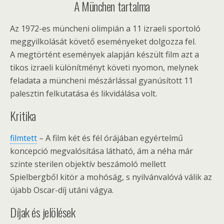
A München tartalma
Az 1972-es müncheni olimpián a 11 izraeli sportoló
meggyilkolását követő eseményeket dolgozza fel.
A megtörtént események alapján készült film azt a
tikos izraeli különítményt követi nyomon, melynek
feladata a müncheni mészárlással gyanúsított 11
palesztin felkutatása és likvidálása volt.
Kritika
filmtett
– A film két és fél órájában egyértelmű
koncepció megvalósítása látható, ám a néha már
szinte sterilen objektív beszámoló mellett
Spielbergből kitör a mohóság, s nyilvánvalóvá válik az
újabb Oscar-díj utáni vágya.
Díjak és jelölések