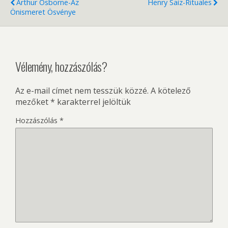
Arthur Osborne-Az
Henry Saiz-Rituales
Önismeret Ösvénye
Vélemény, hozzászólás?
Az e-mail címet nem tesszük közzé.
A kötelező
mezőket
*
karakterrel jelöltük
Hozzászólás
*