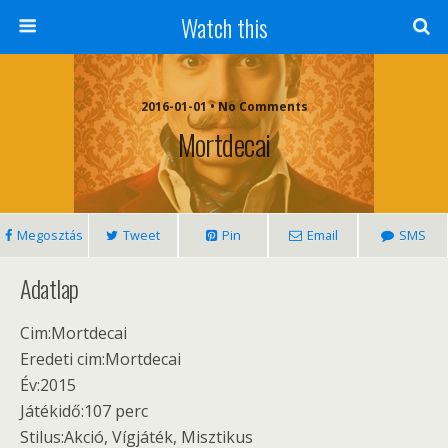
Watch this
2016-01-01 • No Comments
Mortdecai
Megosztás
Tweet
Pin
Email
SMS
Adatlap
Cim:Mortdecai
Eredeti cim:Mortdecai
Év:2015
Játékidő:107 perc
Stilus:Akció, Vígjáték, Misztikus