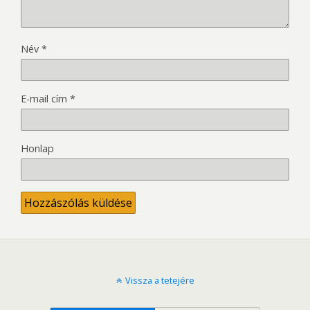
Név
*
E-mail cím
*
Honlap
Vissza a tetejére