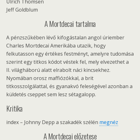
Ulrich Thomsen
Jeff Goldblum
A Mortdecai tartalma
A pénzszűkében lévő kifogástalan angol úriember
Charles Mortdecai Amerikába utazik, hogy
felkutasson egy értékes festményt, amelyre tudomása
szerint egy titkos kódot véstek fel, mely elvezethet a
II. világháború alatt elrabolt náci kincsekhez.
Nyomában orosz maffiózókkal, a brit
titkosszolgálattal, és gyanakvó feleségével azonban a
küldetés cseppet sem lesz sétagalopp.
Kritika
index – Johnny Depp a szakadék szélén
megnéz
A Mortdecai előzetese