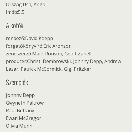
Ország:Usa, Angol
Imdb:5,5
Alkotók
rendező:David Koepp
forgatókönyvíró:Eric Aronson
zeneszerző:Mark Ronson, Geoff Zanelli
producer:Christi Dembrowski, Johnny Depp, Andrew
Lazar, Patrick McCormick, Gigi Pritzker
Szereplők
Johnny Depp
Gwyneth Paltrow
Paul Bettany
Ewan McGregor
Olivia Munn