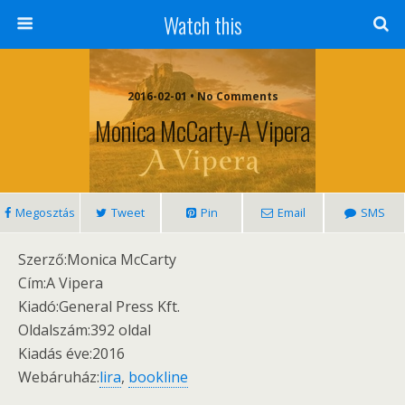
Watch this
2016-02-01 • No Comments
Monica McCarty-A Vipera
Megosztás
Tweet
Pin
Email
SMS
Szerző:Monica McCarty
Cím:A Vipera
Kiadó:General Press Kft.
Oldalszám:392 oldal
Kiadás éve:2016
Webáruház:
lira
,
bookline