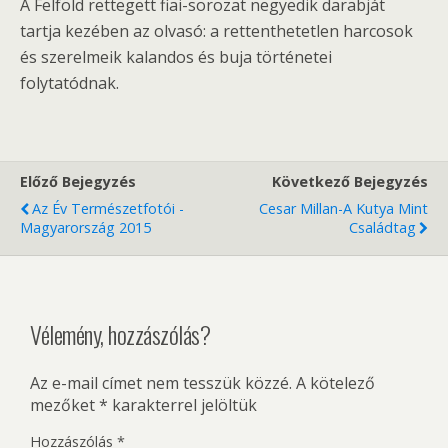
A Felföld rettegett fiai-sorozat negyedik darabját
tartja kezében az olvasó: a rettenthetetlen harcosok
és szerelmeik kalandos és buja történetei
folytatódnak.
Előző Bejegyzés
Következő Bejegyzés
Az Év Természetfotói -
Cesar Millan-A Kutya Mint
Magyarország 2015
Családtag
Vélemény, hozzászólás?
Az e-mail címet nem tesszük közzé.
A kötelező
mezőket
*
karakterrel jelöltük
Hozzászólás
*