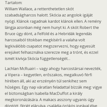
Tartalom:
William Wallace, a rettenthetetlen skót
szabadságharcos halott. Skócia az angolok igáját
nyögi. Klánok ragadnak kardot klánok ellen. A remény
lángja azonban még nem hunyt ki. A skót Robert the
Bruce úgy dönt, a Felföld és a Hebridák legendás
harcosaiból titokban megkísérli a valaha volt
legkiválóbb csapatot megszervezni, hogy egyesült
erejüket felhasználva szerezze meg a trónt, és ezzel
ismét kivívja Skócia függetlenségét…
Lachlan McRuairi – vagy ahogy harcostársai nevezték,
a Vipera – kegyetlen, erőszakos, megalkuvó férfi
hírében áll, aki az erszényén túl senkihez sem
hűséges. Egy nap váratlan feladattal bízzák meg: vigye
el biztonságban Isabella MacDuffot a király
megkoronázására. A makacs asszony ugyanis úgy
döntött, férjét elárulva, családja örökös jogával élve