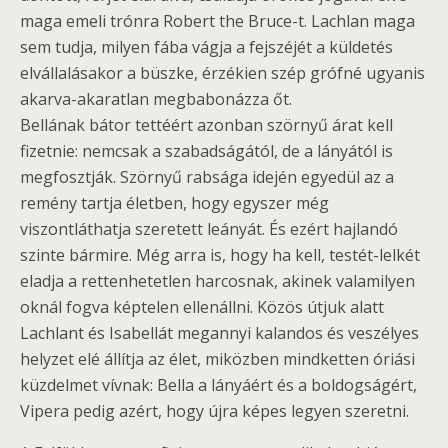
maga emeli trónra Robert the Bruce-t. Lachlan maga
sem tudja, milyen fába vágja a fejszéjét a küldetés
elvállalásakor a büszke, érzékien szép grófné ugyanis
akarva-akaratlan megbabonázza őt.
Bellának bátor tettéért azonban szörnyű árat kell
fizetnie: nemcsak a szabadságától, de a lányától is
megfosztják. Szörnyű rabsága idején egyedül az a
remény tartja életben, hogy egyszer még
viszontláthatja szeretett leányát. És ezért hajlandó
szinte bármire. Még arra is, hogy ha kell, testét-lelkét
eladja a rettenhetetlen harcosnak, akinek valamilyen
oknál fogva képtelen ellenállni. Közös útjuk alatt
Lachlant és Isabellát megannyi kalandos és veszélyes
helyzet elé állítja az élet, miközben mindketten óriási
küzdelmet vívnak: Bella a lányáért és a boldogságért,
Vipera pedig azért, hogy újra képes legyen szeretni.