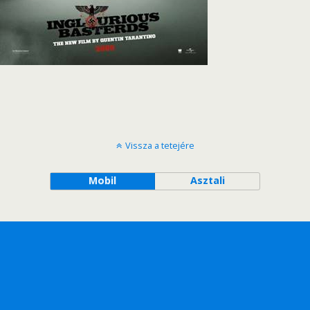
Vissza a tetejére
Mobil
Asztali