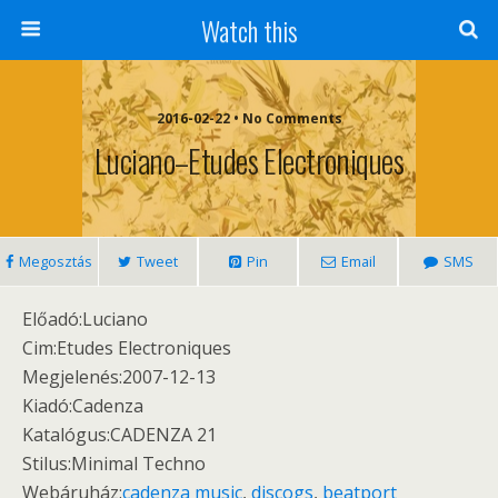
Watch this
2016-02-22 • No Comments
Luciano–Etudes Electroniques
Megosztás
Tweet
Pin
Email
SMS
Előadó:Luciano
Cim:Etudes Electroniques
Megjelenés:2007-12-13
Kiadó:Cadenza
Katalógus:CADENZA 21
Stilus:Minimal Techno
Webáruház:
cadenza music
,
discogs
,
beatport