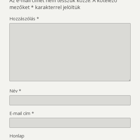
Az e-mail címet nem tesszük közzé.
A kötelező
mezőket
*
karakterrel jelöltük
Hozzászólás
*
Név
*
E-mail cím
*
Honlap