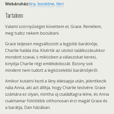
Webáruház:
lira
,
bookline
,
libri
Tartalom:
Valami szörnyűséget követtem el, Grace. Remélem,
meg tudsz nekem bocsátani.
Grace teljesen megváltozott a legjobb barátnője,
Charlie halála óta. Kísértik az utolsó találkozásukkor
mondott szavai, s miközben a válaszokat keresi,
kinyitja Charlie régi emlékdobozát. Bizony sok
mindent nem tudott a legközelebbi barátnőjéről.
Amikor kutatni kezd a lány édesapja után, jelentkezik
nála Anna, aki azt állítja, hogy Charlie testvére. Grace
számára ez olyan, mintha új családtagra lelne, és Anna
csakhamar fölöttébb otthonosan érzi magát Grace és
a barátja, Dan házában.