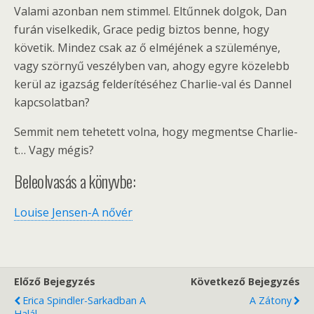
Valami azonban nem stimmel. Eltűnnek dolgok, Dan
furán viselkedik, Grace pedig biztos benne, hogy
követik. Mindez csak az ő elméjének a szüleménye,
vagy szörnyű veszélyben van, ahogy egyre közelebb
kerül az igazság felderítéséhez Charlie-val és Dannel
kapcsolatban?
Semmit nem tehetett volna, hogy megmentse Charlie-
t… Vagy mégis?
Beleolvasás a könyvbe:
Louise Jensen-A nővér
Előző Bejegyzés
Következő Bejegyzés
Erica Spindler-Sarkadban A
A Zátony
Halál