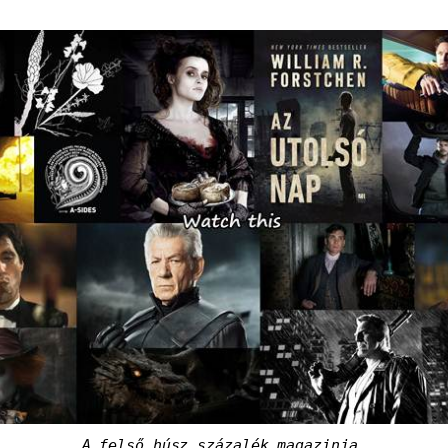
A felső húsz százalék magazinja.