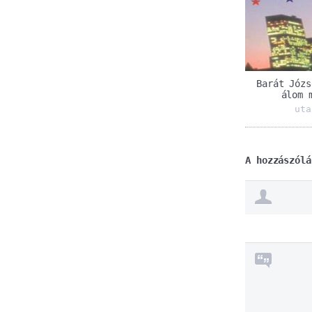
Barát Józs
álom 
uta
A hozzászólá