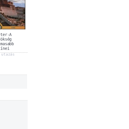
éter-A
rökség
lmasabb
zínei
utazás
,