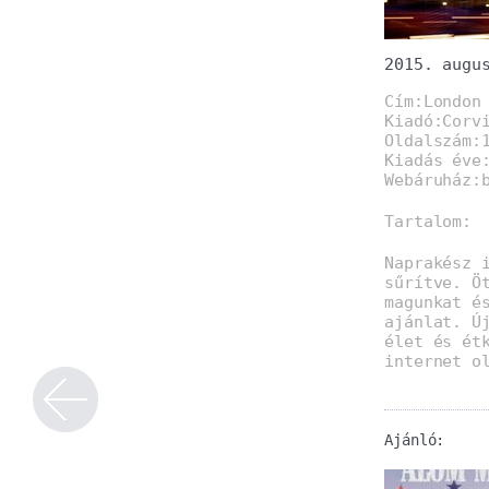
2015. augu
Cím:London
Kiadó:Corv
Oldalszám:
Kiadás éve
Webáruház:
Tartalom:
Naprakész 
sűrítve. Ö
magunkat é
ajánlat. Ú
élet és ét
internet o
Ajánló: