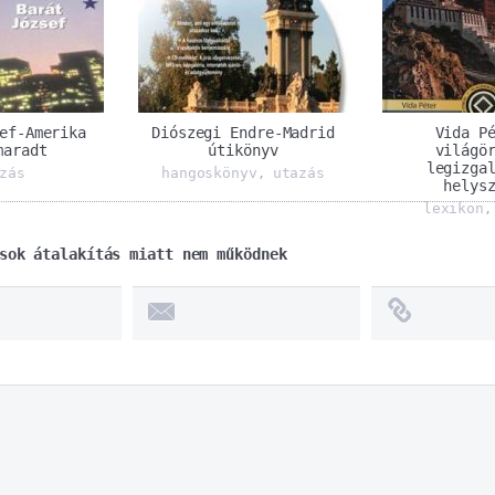
ef-Amerika
Diószegi Endre-Madrid
Vida P
maradt
útikönyv
világö
legizga
zás
hangoskönyv
utazás
,
helys
lexikon
sok átalakítás miatt nem működnek