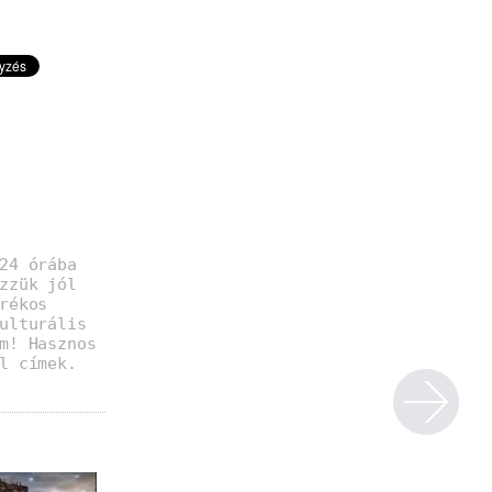
24 órába
zzük jól
rékos
ulturális
m! Hasznos
l címek.