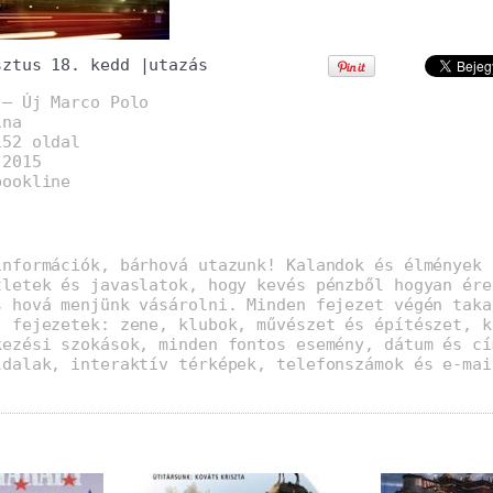
sztus 18. kedd
|
utazás
 – Új Marco Polo
ina
152 oldal
:2015
bookline
információk, bárhová utazunk! Kalandok és élmények 
tletek és javaslatok, hogy kevés pénzből hogyan ére
s hová menjünk vásárolni. Minden fejezet végén taka
j fejezetek: zene, klubok, művészet és építészet, k
kezési szokások, minden fontos esemény, dátum és cí
ldalak, interaktív térképek, telefonszámok és e-mai