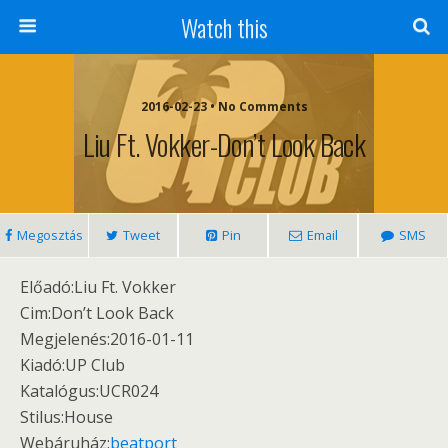
Watch this
2016-02-23 • No Comments
Liu Ft. Vokker-Don’t Look Back
Megosztás
Tweet
Pin
Email
SMS
Előadó:Liu Ft. Vokker
Cim:Don’t Look Back
Megjelenés:2016-01-11
Kiadó:UP Club
Katalógus:UCR024
Stilus:House
Webáruház:
beatport