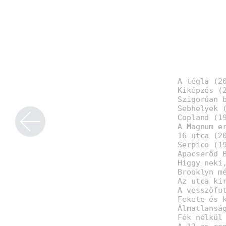
A tégla (2
Kiképzés (
Szigorúan 
Sebhelyek 
Copland (1
A Magnum e
16 utca (2
Serpico (1
Apacserőd 
Higgy neki
Brooklyn m
Az utca ki
A vesszőfu
Fekete és 
Álmatlansá
Fék nélkül