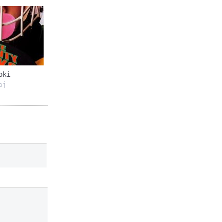
oki
aj