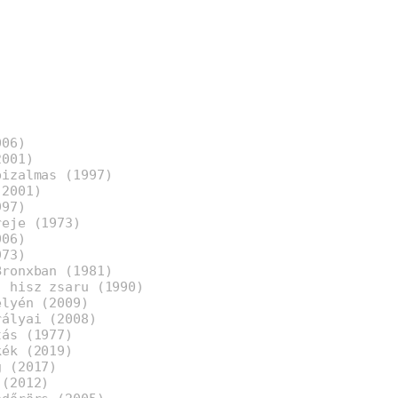
006)
2001)
bizalmas (1997)
(2001)
997)
reje (1973)
006)
973)
Bronxban (1981)
, hisz zsaru (1990)
élyén (2009)
rályai (2008)
tás (1977)
kék (2019)
g (2017)
 (2012)