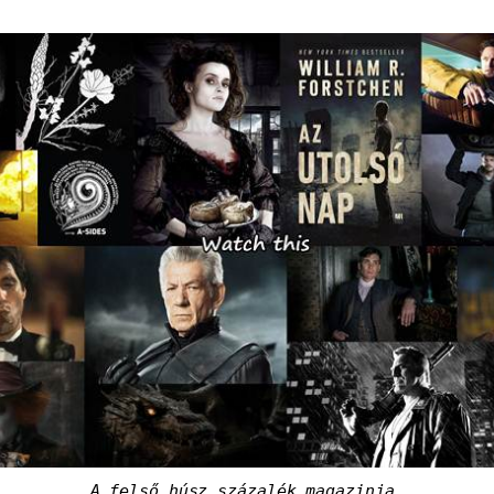
A felső húsz százalék magazinja.