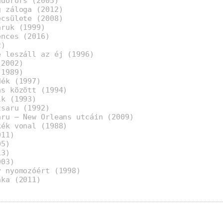
ndőrörs (2005)
g záloga (2012)
ecsülete (2008)
aruk (1999)
ences (2016)
2)
e leszáll az éj (1996)
(2002)
(1989)
dék (1997)
ás között (1994)
ik (1993)
zsaru (1992)
aru – New Orleans utcáin (2009)
kék vonal (1988)
011)
05)
13)
003)
y nyomozóért (1998)
aka (2011)