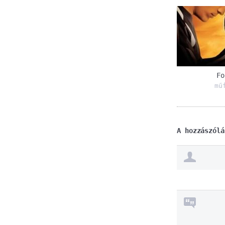
Fo
mű
A hozzászólá