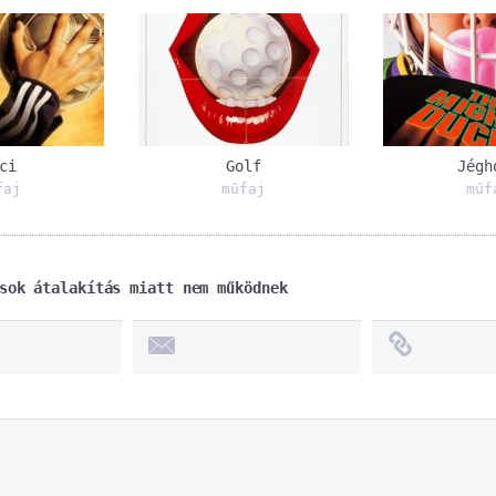
ci
Golf
Jégh
faj
műfaj
műf
sok átalakítás miatt nem működnek