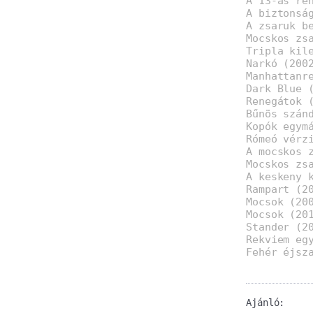
A 13-as re
A biztonsá
A zsaruk b
Mocskos zs
Tripla kil
Narkó (200
Manhattanr
Dark Blue 
Renegátok 
Bűnös szán
Kopók egym
Rómeó vérz
A mocskos 
Mocskos zs
A keskeny 
Rampart (2
Mocsok (20
Mocsok (20
Stander (2
Rekviem eg
Fehér éjsz
Ajánló: