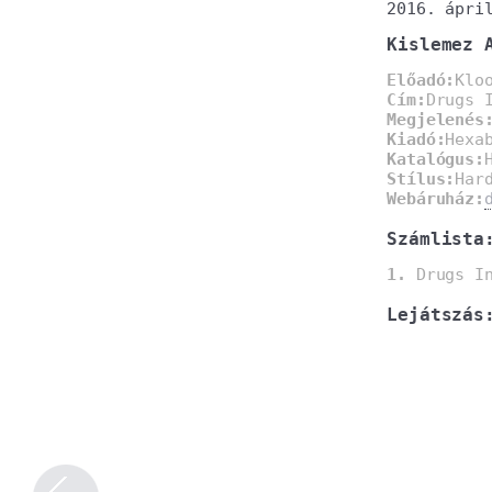
2016. ápri
Kislemez 
Előadó:
Klo
Cím:
Drugs 
Megjelenés
Kiadó:
Hexa
Katalógus:
Stílus:
Har
Webáruház:
Számlista
1.
Drugs In
Lejátszás