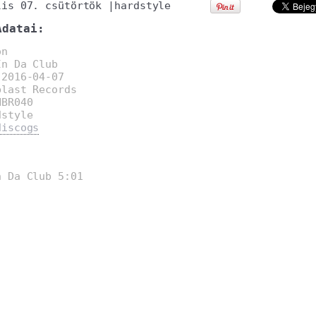
lis 07. csütörtök
|
hardstyle
Adatai:
on
In Da Club
:
2016-04-07
blast Records
HBR040
dstyle
discogs
:
 Da Club 5:01
: