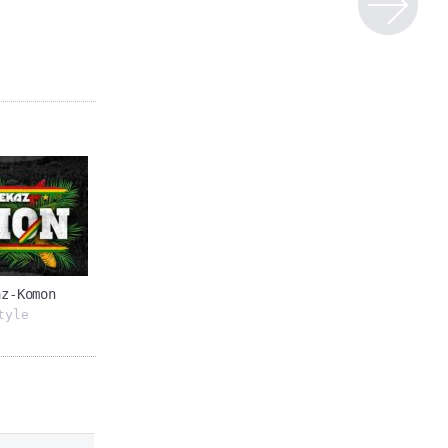
az-Komon
tyle