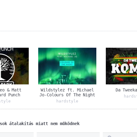
eo & Matt
Wildstylez ft. Michael
Da Tweek
ard Punch
Jo-Colours Of The Night
hards
style
hardstyle
sok átalakítás miatt nem működnek