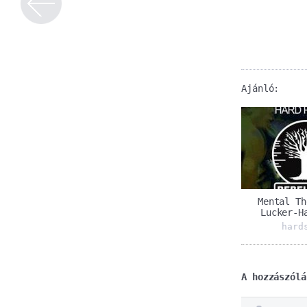
Ajánló:
Mental Th
Lucker-H
hard
A hozzászólá