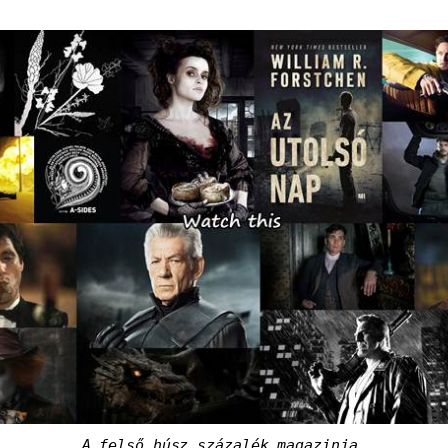
A felső húsz százalék magazinja.