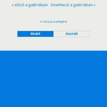
« előző a galériában
következő a galériában »
Vissza a tetejére
Mobil
Asztali