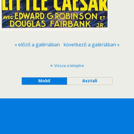
« előző a galériában
következő a galériában »
Vissza a tetejére
Mobil
Asztali