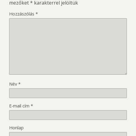
mezőket
*
karakterrel jelöltük
Hozzászólás
*
Név
*
E-mail cím
*
Honlap