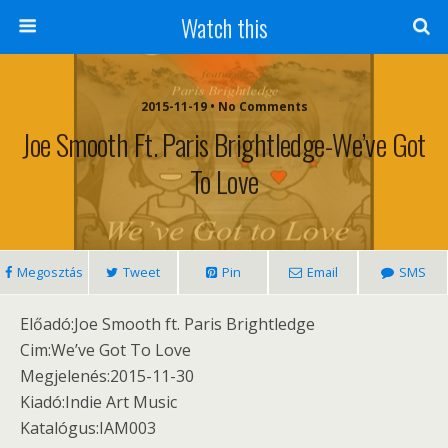
Watch this
2015-11-19 • No Comments
Joe Smooth Ft. Paris Brightledge-We’ve Got
To Love
Megosztás
Tweet
Pin
Email
SMS
Előadó:Joe Smooth ft. Paris Brightledge
Cim:We’ve Got To Love
Megjelenés:2015-11-30
Kiadó:Indie Art Music
Katalógus:IAM003