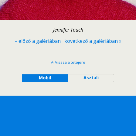
Jennifer Touch
« előző a galériában
következő a galériában »
Vissza a tetejére
Mobil
Asztali