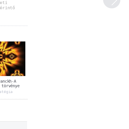
eti
érintő
ranckh-A
 törvénye
atégia