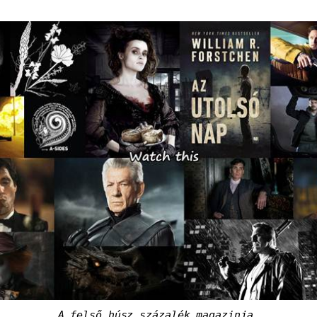
A felső húsz százalék magazinja.