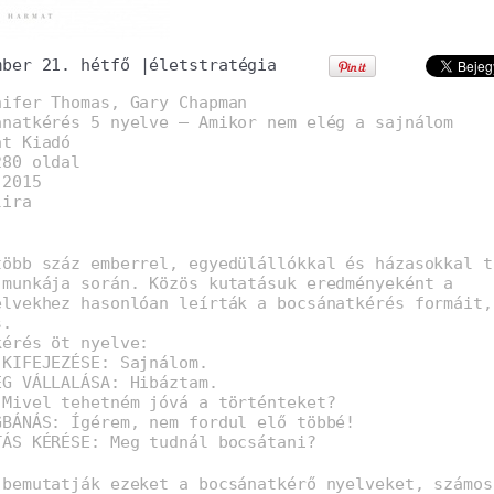
mber 21. hétfő
|
életstratégia
nifer Thomas, Gary Chapman
ánatkérés 5 nyelve – Amikor nem elég a sajnálom
at Kiadó
280 oldal
:2015
lira
több száz emberrel, egyedülállókkal és házasokkal t
 munkája során. Közös kutatásuk eredményeként a
elvekhez hasonlóan leírták a bocsánatkérés formáit,
s.
kérés öt nyelve:
 KIFEJEZÉSE: Sajnálom.
ÉG VÁLLALÁSA: Hibáztam.
 Mivel tehetném jóvá a történteket?
GBÁNÁS: Ígérem, nem fordul elő többé!
TÁS KÉRÉSE: Meg tudnál bocsátani?
 bemutatják ezeket a bocsánatkérő nyelveket, számos