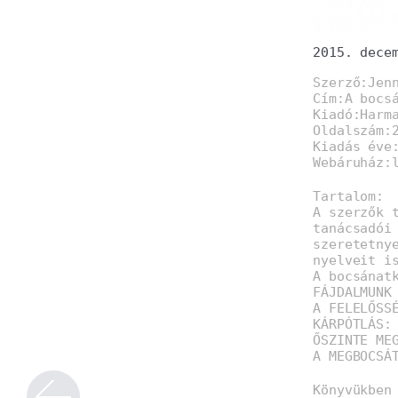
2015. dece
Szerző:Jen
Cím:A bocs
Kiadó:Harm
Oldalszám:
Kiadás éve
Webáruház:
Tartalom:
A szerzők 
tanácsadói
szeretetny
nyelveit i
A bocsánat
FÁJDALMUNK
A FELELŐSS
KÁRPÓTLÁS:
ŐSZINTE ME
A MEGBOCSÁ
Könyvükben