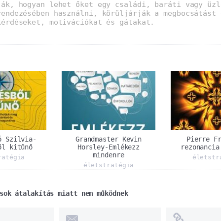
ják, hogyan lehet őket egy családi, baráti vagy üzl
rendezésében használni, körüljárják a megbocsátást 
kérdéseket, motivációkat és gátakat.
ó Szilvia-
Grandmaster Kevin
Pierre F
ől kitűnő
Horsley-Emlékezz
rezonancia
mindenre
ratégia
életstr
életstratégia
sok átalakítás miatt nem működnek