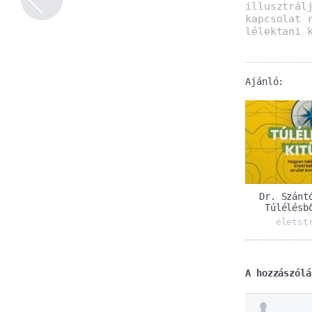
illusztrál
kapcsolat 
lélektani 
Ajánló:
Dr. Szánt
Túlélésb
életst
A hozzászólá