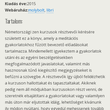
Kiadás éve:
2015
Webáruház:
molybolt
,
libri
Tartalom:
Németországi zen kurzusok résztvevői kérésére
született ez a könyv, amely a meditációs
gyakorlatokhoz fűzött bevezető előadásokat
tartalmazza. Mindemellett igyekeztem a gyakorlatok
utáni és az egyéni beszélgetésekben
megfogalmazódott javaslatokat, valamint más
hasznosnak tűnő kiegészítő megjegyzéseket is
befűzni a szövegbe. A résztvevők így újból felidézhetik
a kurzuson hallottakat és tapasztaltakat. Akiknek
pedig nem áll módjukban kurzusokon részt venni, de
szeretnék elsajátítani a gyakorlatokat vagy valamilyen
más úton már eljutottak idáig, lehetőséget kívánunk
ily módon nyújtani, hogy egyedül mehessenek tovább