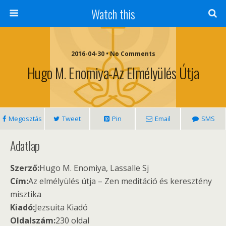
Watch this
2016-04-30 • No Comments
Hugo M. Enomiya-Az Elmélyülés Útja
Megosztás
Tweet
Pin
Email
SMS
Adatlap
Szerző:
Hugo M. Enomiya, Lassalle Sj
Cím:
Az elmélyülés útja – Zen meditáció és keresztény
misztika
Kiadó:
Jezsuita Kiadó
Oldalszám:
230 oldal