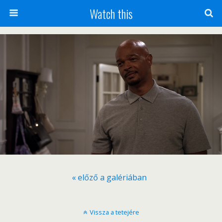
Watch this
« előző a galériában
Vissza a tetejére