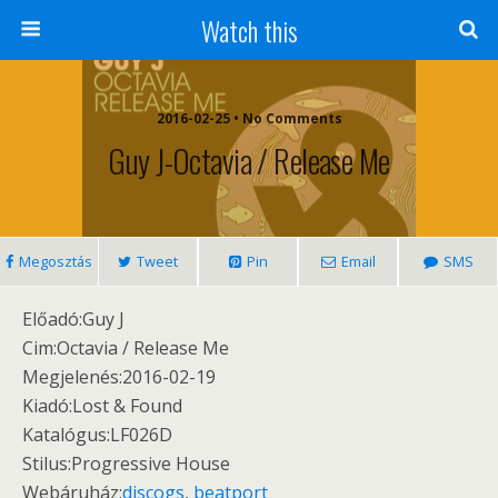
Watch this
2016-02-25 • No Comments
Guy J-Octavia / Release Me
Megosztás
Tweet
Pin
Email
SMS
Előadó:Guy J
Cim:Octavia / Release Me
Megjelenés:2016-02-19
Kiadó:Lost & Found
Katalógus:LF026D
Stilus:Progressive House
Webáruház:
discogs
,
beatport