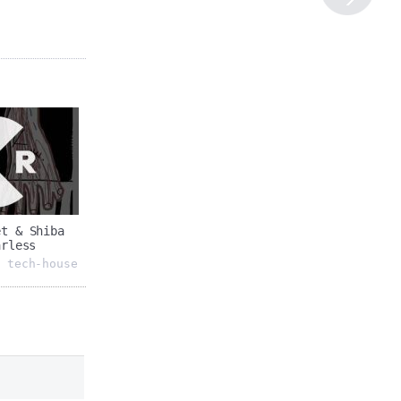
et & Shiba
arless
tech-house
,