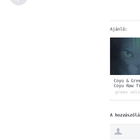
Ajánló:
Coyu & Gree
Coyu Raw T
green velv
A hozzászólá