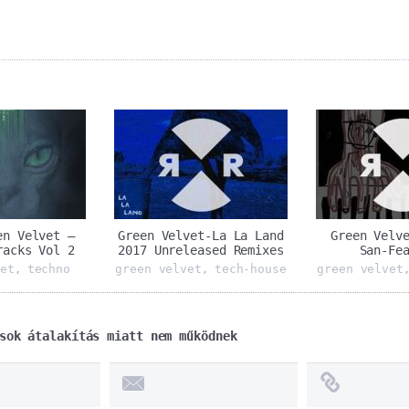
n Velvet ‎–
Green Velvet-La La Land
Green Velv
racks Vol 2
2017 Unreleased Remixes
San-Fe
et
techno
green velvet
tech-house
green velvet
,
,
sok átalakítás miatt nem működnek