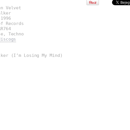
en Velvet
alker
:1996
ef Records
RR764
se, Techno
discogs
lker (I’m Losing My Mind)