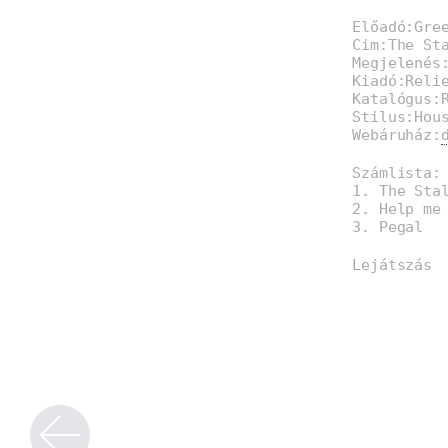
Előadó:Gre
Cim:The St
Megjelenés
Kiadó:Reli
Katalógus:
Stilus:Hou
Webáruház:
Számlista:
1. The Sta
2. Help me
3. Pegal
Lejátszás