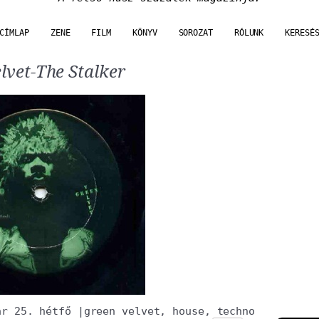
CÍMLAP
ZENE
FILM
KÖNYV
SOROZAT
RÓLUNK
KERESÉ
lvet-The Stalker
ár 25. hétfő
|
green velvet
,
house
,
techno