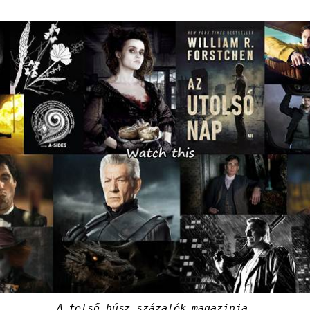
A felső húsz százalék magazinja.