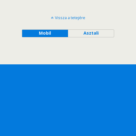
Vissza a tetejére
Mobil
Asztali