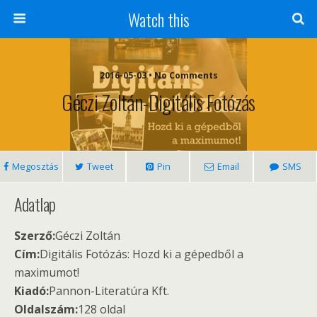
Watch this
2016-05-03 • No Comments
Géczi Zoltán-Digitális Fotózás
Megosztás
Tweet
Pin
Email
SMS
Adatlap
Szerző:
Géczi Zoltán
Cím:
Digitális Fotózás: Hozd ki a gépedből a
maximumot!
Kiadó:
Pannon-Literatúra Kft.
Oldalszám:
128 oldal