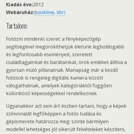
Kiadás éve:
2012
Webáruház:
bookline
,
libri
Tartalom:
Fotózni mindenki szeret: a fényképezőgép
segítségével megörökíthetjük életünk legboldogabb
és legfontosabb eseményeit, szeretett
családtagjainkat és barátainkat, örök emléket állítva a
gyorsan múló pillanatnak. Manapság már a kezdő
fotósok is rengeteg digitális kamera között
válogathatnak, amelyek kategóriáktól függően
különböző képességekkel rendelkeznek.
Ugyanakkor azt sem árt észben tartani, hogy a képek
színvonalát legfőképpen a fotós tudása és
gépismerete határozza meg: szinte bármilyen
modellel lehetséges jól sikerült felvételeket készíteni,