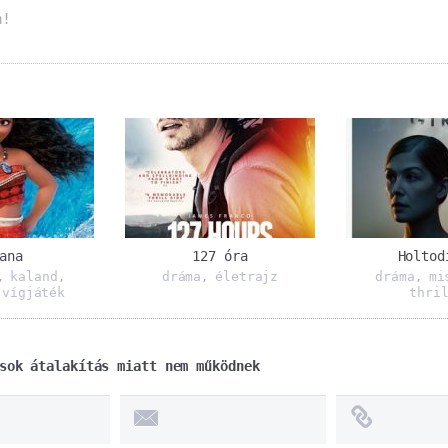
m!
ana
127 óra
Holtod
kaland
dráma
életrajz
dráma
mi
,
,
,
,
vígjáték
thri
,
sok átalakítás miatt nem működnek