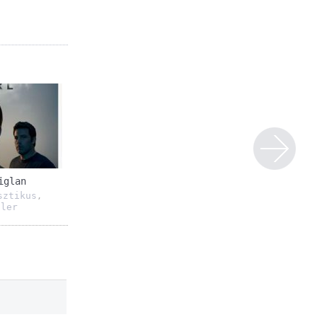
iglan
sztikus
,
ller