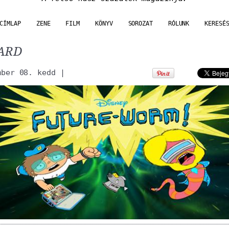
CÍMLAP
ZENE
FILM
KÖNYV
SOROZAT
RÓLUNK
KERESÉ
CARD
mber 08. kedd
|