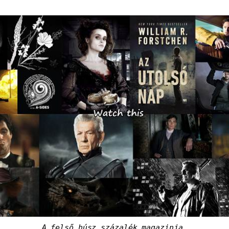
A felső húsz százalék magazinja.