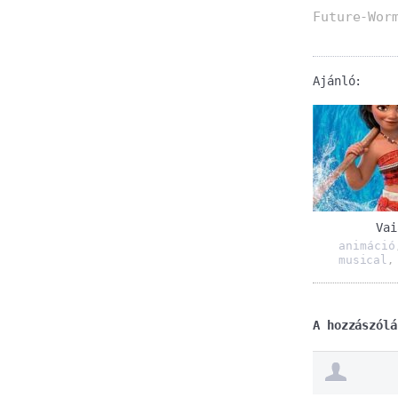
Future-Wor
Ajánló:
Vai
animáció
musical
A hozzászólá