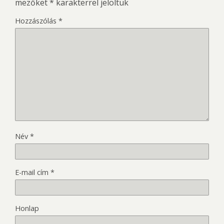
mezőket
*
karakterrel jelöltük
Hozzászólás
*
Név
*
E-mail cím
*
Honlap