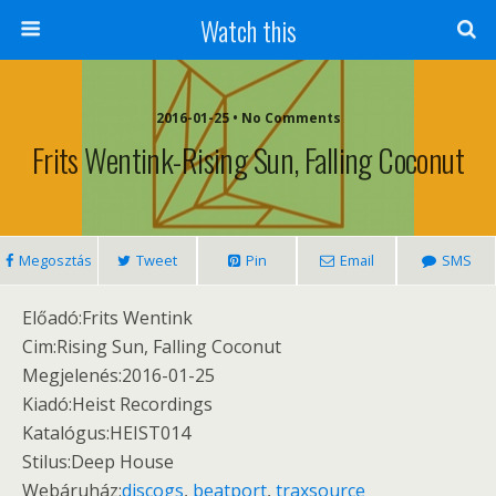
Watch this
2016-01-25 • No Comments
Frits Wentink-Rising Sun, Falling Coconut
Megosztás
Tweet
Pin
Email
SMS
Előadó:Frits Wentink
Cim:Rising Sun, Falling Coconut
Megjelenés:2016-01-25
Kiadó:Heist Recordings
Katalógus:HEIST014
Stilus:Deep House
Webáruház:
discogs
,
beatport
,
traxsource