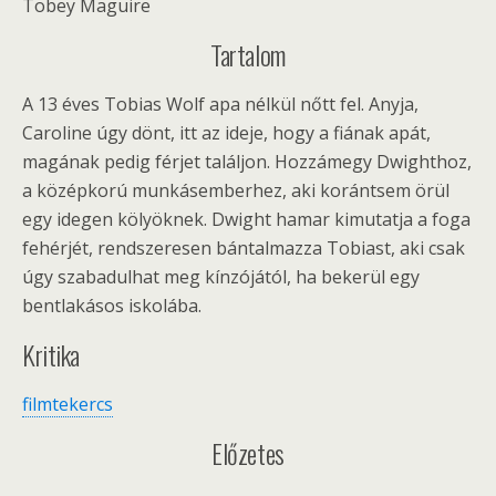
Tobey Maguire
Tartalom
A 13 éves Tobias Wolf apa nélkül nőtt fel. Anyja,
Caroline úgy dönt, itt az ideje, hogy a fiának apát,
magának pedig férjet találjon. Hozzámegy Dwighthoz,
a középkorú munkásemberhez, aki korántsem örül
egy idegen kölyöknek. Dwight hamar kimutatja a foga
fehérjét, rendszeresen bántalmazza Tobiast, aki csak
úgy szabadulhat meg kínzójától, ha bekerül egy
bentlakásos iskolába.
Kritika
filmtekercs
Előzetes