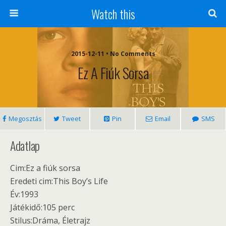
Watch this
2015-12-11 • No Comments
Ez A Fiúk Sorsa
Megosztás
Tweet
Pin
Email
SMS
Adatlap
Cim:Ez a fiúk sorsa
Eredeti cim:This Boy’s Life
Év:1993
Játékidő:105 perc
Stilus:Dráma, Életrajz