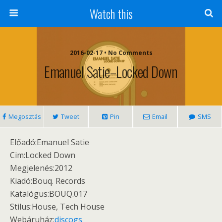
Watch this
2016-02-17 • No Comments
Emanuel Satie–Locked Down
Megosztás
Tweet
Pin
Email
SMS
Előadó:Emanuel Satie
Cim:Locked Down
Megjelenés:2012
Kiadó:Bouq. Records
Katalógus:BOUQ.017
Stilus:House, Tech House
Webáruház:
discogs