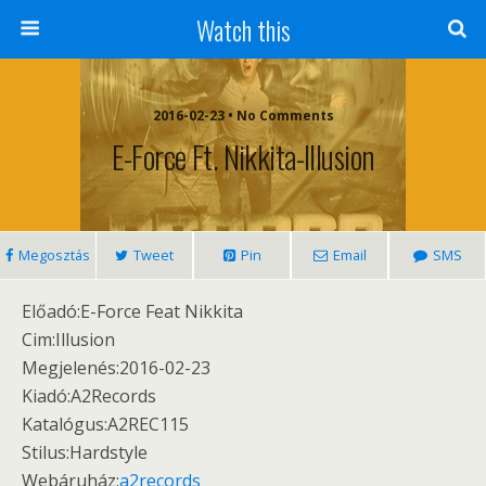
Watch this
2016-02-23 • No Comments
E-Force Ft. Nikkita-Illusion
Megosztás
Tweet
Pin
Email
SMS
Előadó:E-Force Feat Nikkita
Cim:Illusion
Megjelenés:2016-02-23
Kiadó:A2Records
Katalógus:A2REC115
Stilus:Hardstyle
Webáruház:
a2records