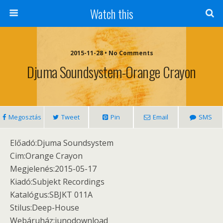
Watch this
2015-11-28 • No Comments
Djuma Soundsystem-Orange Crayon
Megosztás
Tweet
Pin
Email
SMS
Előadó:Djuma Soundsystem
Cim:Orange Crayon
Megjelenés:2015-05-17
Kiadó:Subjekt Recordings
Katalógus:SBJKT 011A
Stilus:Deep-House
Webáruház:junodownload