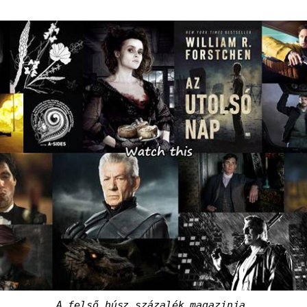
A felső húsz százalék magazinja.