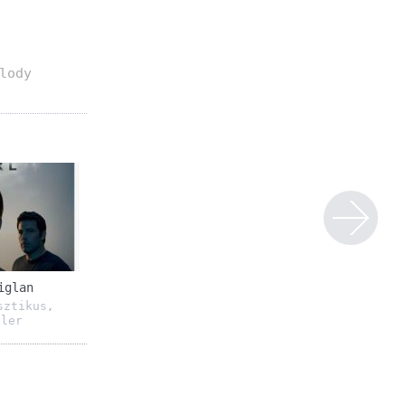
lody
iglan
sztikus
,
ller