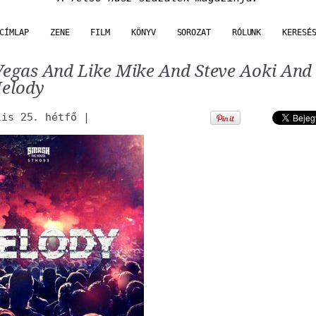
CÍMLAP
ZENE
FILM
KÖNYV
SOROZAT
RÓLUNK
KERESÉ
 Vegas And Like Mike And Steve Aoki An
elody
lis 25. hétfő
|