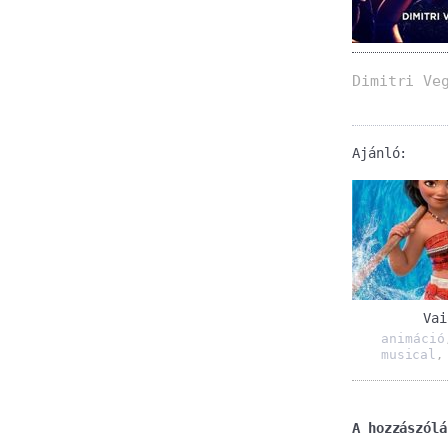
Dimitri Ve
Ajánló:
Vai
animáció
musical
A hozzászólá