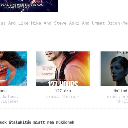
gas And Like Mike And Steve Aoki And Ummet Ozcan-Me
ana
127 óra
Holtod
kaland
dráma
életrajz
dráma
mi
,
,
,
,
vígjáték
thri
,
sok átalakítás miatt nem működnek