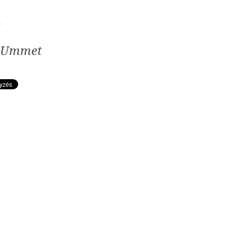
S
d Ummet