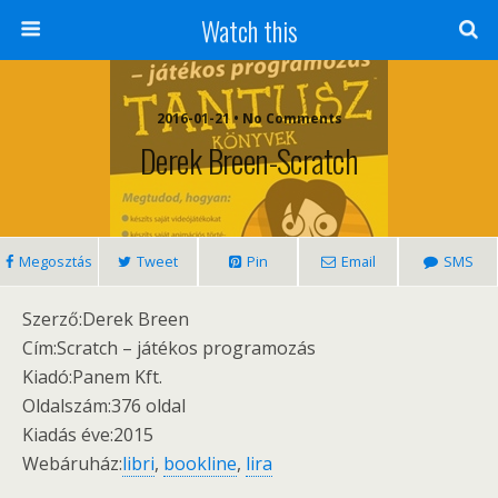
Watch this
2016-01-21 • No Comments
Derek Breen-Scratch
Megosztás
Tweet
Pin
Email
SMS
Szerző:Derek Breen
Cím:Scratch – játékos programozás
Kiadó:Panem Kft.
Oldalszám:376 oldal
Kiadás éve:2015
Webáruház:
libri
,
bookline
,
lira