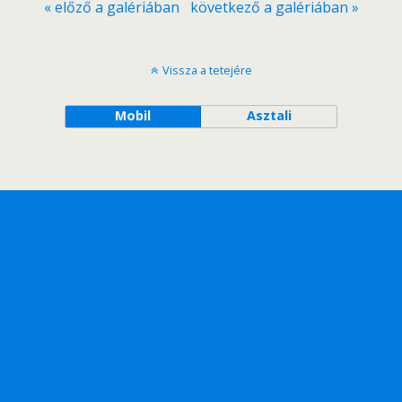
« előző a galériában
következő a galériában »
Vissza a tetejére
Mobil
Asztali