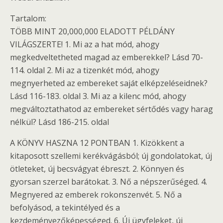
Tartalom:
TÖBB MINT 20,000,000 ELADOTT PÉLDÁNY
VILÁGSZERTE! 1. Mi az a hat mód, ahogy
megkedveltetheted magad az emberekkel? Lásd 70-
114. oldal 2. Mi az a tizenkét mód, ahogy
megnyerheted az embereket saját elképzeléseidnek?
Lásd 116-183. oldal 3. Mi az a kilenc mód, ahogy
megváltoztathatod az embereket sértődés vagy harag
nélkül? Lásd 186-215. oldal
A KÖNYV HASZNA 12 PONTBAN 1. Kizökkent a
kitaposott szellemi kerékvágásból; új gondolatokat, új
ötleteket, új becsvágyat ébreszt. 2. Könnyen és
gyorsan szerzel barátokat. 3. Nő a népszerűséged. 4.
Megnyered az emberek rokonszenvét. 5. Nő a
befolyásod, a tekintélyed és a
kezdeményezőképességed. 6. Új ügyfeleket, új