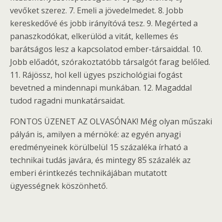
vevőket szerez. 7. Emeli a jövedelmedet. 8. Jobb
kereskedővé és jobb irányítóvá tesz. 9. Megérted a
panaszkodókat, elkerülöd a vitát, kellemes és
barátságos lesz a kapcsolatod ember-társaiddal. 10.
Jobb előadót, szórakoztatóbb társalgót farag belőled.
11. Rájössz, hol kell ügyes pszichológiai fogást
bevetned a mindennapi munkában. 12. Magaddal
tudod ragadni munkatársaidat.
FONTOS ÜZENET AZ OLVASÓNAK! Még olyan műszaki
pályán is, amilyen a mérnöké: az egyén anyagi
eredményeinek körülbelül 15 százaléka írható a
technikai tudás javára, és mintegy 85 százalék az
emberi érintkezés technikájában mutatott
ügyességnek köszönhető.