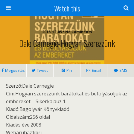
Watch this
2015-12-05 • No Comments
Dale Carnegie-Hogyan Szerezzünk
Megosztás
Tweet
Pin
Email
SMS
Szerző:Dale Carnegie
Cím:Hogyan szerezzünk barátokat és befolyásoljuk az
embereket – Sikerkalauz 1.
Kiadó:Bagolyvár Könyvkiadó
Oldalszám:256 oldal
Kiadás éve:2008
Webáruház:libri