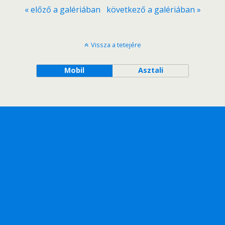
« előző a galériában
következő a galériában »
Vissza a tetejére
Mobil
Asztali