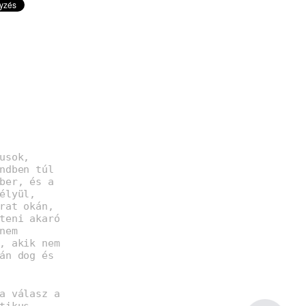
usok,
ndben túl
ber, és a
élyül,
rat okán,
teni akaró
nem
, akik nem
án dog és
a válasz a
tikus