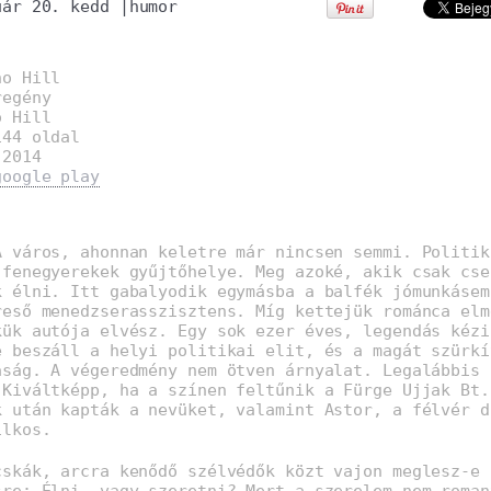
uár 20. kedd
|
humor
no Hill
regény
o Hill
144 oldal
:
2014
google play
A város, ahonnan keletre már nincsen semmi. Politik
 fenegyerekek gyűjtőhelye. Meg azoké, akik csak cse
k élni. Itt gabalyodik egymásba a balfék jómunkásem
reső menedzserasszisztens. Míg kettejük románca elm
kük autója elvész. Egy sok ezer éves, legendás kézi
e beszáll a helyi politikai elit, és a magát szürkí
aság. A végeredmény nem ötven árnyalat. Legalábbis 
 Kiváltképp, ha a színen feltűnik a Fürge Ujjak Bt.
k után kapták a nevüket, valamint Astor, a félvér d
ilkos.
cskák, arcra kenődő szélvédők közt vajon meglesz-e 
sre: Élni, vagy szeretni? Mert a szerelem nem roman