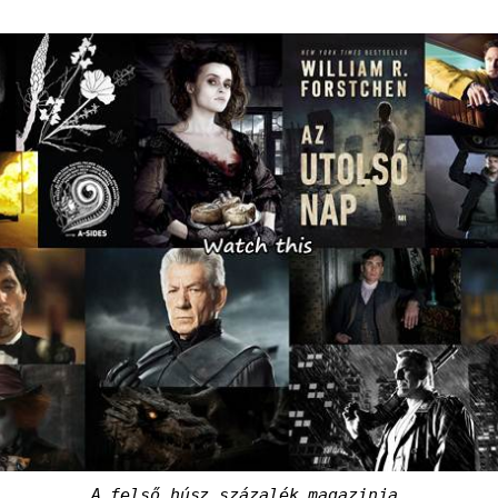
A felső húsz százalék magazinja.