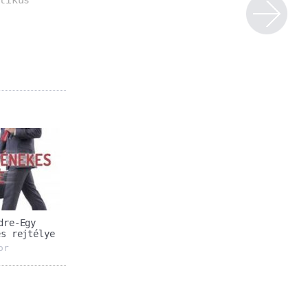
dre-Egy
es rejtélye
or