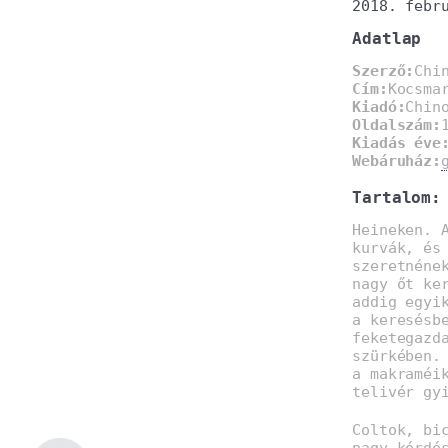
2018. febr
Adatlap
Szerző:
Chi
Cím:
Kocsma
Kiadó:
Chin
Oldalszám:
Kiadás éve
Webáruház:
Tartalom:
Heineken. 
kurvák, és
szeretnéne
nagy őt ke
addig egyi
a keresésb
feketegazd
szürkében.
a makraméi
telivér gy
Coltok, bi
nagy kérdé