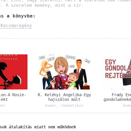
y. A szerelem kemény, mint a sír.
ás a könyvbe:
-Kocsmaregény
ion-A Rosie-
R. Kelényi Angelika-Egy
Frady En
jekt
hajszálon múlt
gondolaének
mor
humor
romantikus
hum
,
sok átalakítás miatt nem működnek