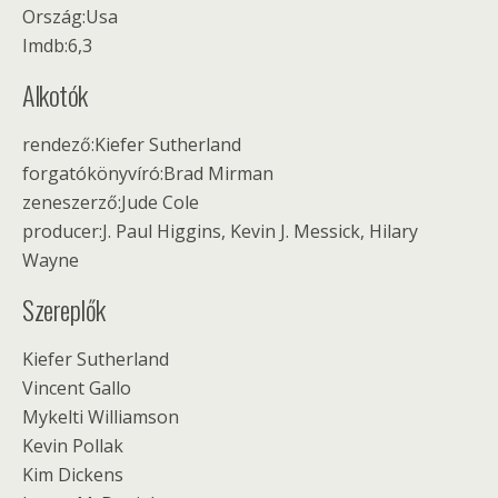
Ország:Usa
Imdb:6,3
Alkotók
rendező:Kiefer Sutherland
forgatókönyvíró:Brad Mirman
zeneszerző:Jude Cole
producer:J. Paul Higgins, Kevin J. Messick, Hilary
Wayne
Szereplők
Kiefer Sutherland
Vincent Gallo
Mykelti Williamson
Kevin Pollak
Kim Dickens