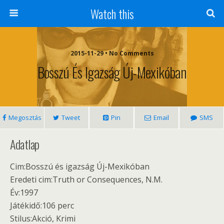
Watch this
2015-11-29 • No Comments
Bosszú És Igazság Új-Mexikóban
Megosztás
Tweet
Pin
Email
SMS
Adatlap
Cim:Bosszú és igazság Új-Mexikóban
Eredeti cim:Truth or Consequences, N.M.
Év:1997
Játékidő:106 perc
Stilus:Akció, Krimi