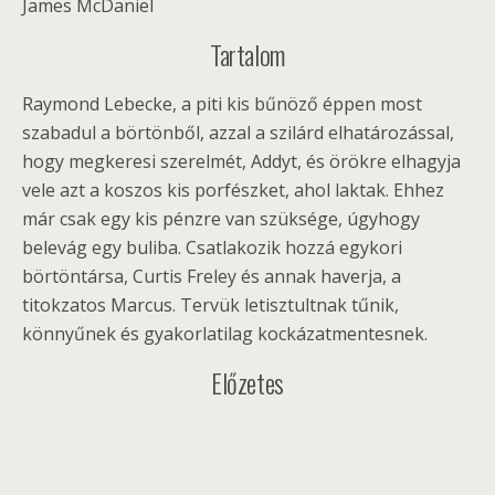
James McDaniel
Tartalom
Raymond Lebecke, a piti kis bűnöző éppen most
szabadul a börtönből, azzal a szilárd elhatározással,
hogy megkeresi szerelmét, Addyt, és örökre elhagyja
vele azt a koszos kis porfészket, ahol laktak. Ehhez
már csak egy kis pénzre van szüksége, úgyhogy
belevág egy buliba. Csatlakozik hozzá egykori
börtöntársa, Curtis Freley és annak haverja, a
titokzatos Marcus. Tervük letisztultnak tűnik,
könnyűnek és gyakorlatilag kockázatmentesnek.
Előzetes