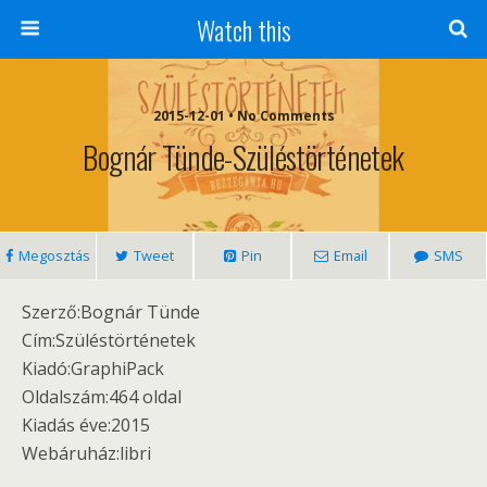
Watch this
2015-12-01 • No Comments
Bognár Tünde-Szüléstörténetek
Megosztás
Tweet
Pin
Email
SMS
Szerző:Bognár Tünde
Cím:Szüléstörténetek
Kiadó:GraphiPack
Oldalszám:464 oldal
Kiadás éve:2015
Webáruház:libri