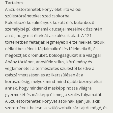
Tartalom:
A Szüléstörténetek könyv élet írta valódi
szüléstörténeteket szed csokorba.
Különböző körülmények között élő, különböző
személyiségű kismamák tucatjai mesélnek őszintén
arról, hogy mit éltek át a szüléseik alatt. A 121
történetben feltárják legmélyebb érzelmeiket, tabuk
nélkül beszélnek fájdalmaikról és félelmeikről, és
megosztják örömüket, boldogságukat is a világgal.
Ahány történet, annyiféle stílus, körülmény és
végkimenetel: a természetes szüléstől kezdve a
császármetszésen és az ikerszülésen át a
koraszülésig, melyek mind-mind újabb bizonyítékai
annak, hogy mindenki másképp hozza világra
gyermekét és másképp éli meg a szülés folyamatát.
A Szüléstörténetek könyvet azoknak ajánljuk, akik
szeretnének belesni a szülőszobák zárt ajtói mögé, és