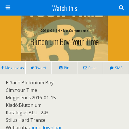
Watch this
2016-01-14 • No Comments
Blutonium Boy-Your Time
Megosztás
Tweet
Pin
Email
SMS
Előadó:Blutonium Boy
Cim:Your Time
Megjelenés:2016-01-15
Kiadó:Blutonium
Katalógus:BLU- 243
Stilus:Hard Trance
Webáruház:
junodownload