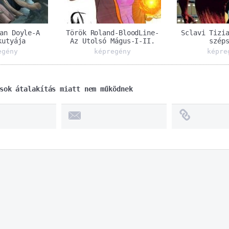
an Doyle-A
Török Roland-BloodLine-
Sclavi Tizi
kutyája
Az Utolsó Mágus-I-II.
szép
egény
képregény
képre
sok átalakítás miatt nem működnek