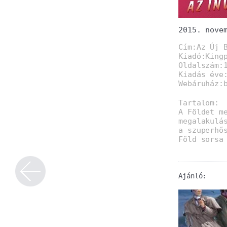
2015. nove
Cím:Az Új 
Kiadó:King
Oldalszám:
Kiadás éve
Webáruház:
Tartalom:
A Földet m
megalakulá
a szuperhő
Föld sorsa
Ajánló: