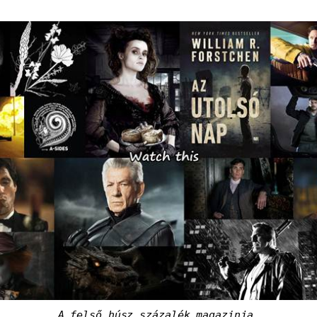
A felső húsz százalék magazinja.