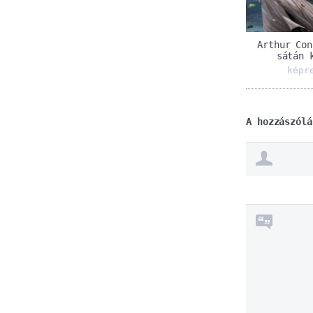
Arthur Con
sátán 
képr
A hozzászólá