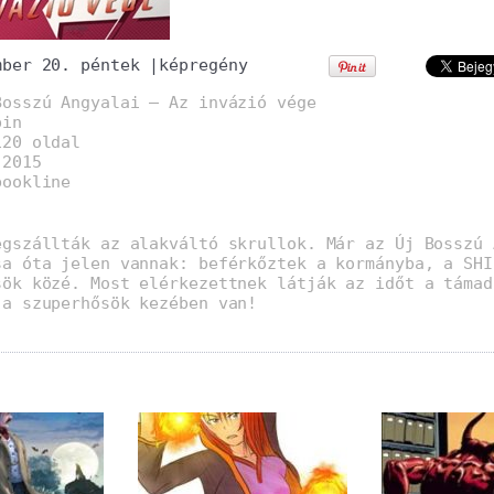
mber 20. péntek
|
képregény
Bosszú Angyalai – Az invázió vége
pin
120 oldal
:2015
bookline
egszállták az alakváltó skrullok. Már az Új Bosszú 
sa óta jelen vannak: beférkőztek a kormányba, a SHI
sök közé. Most elérkezettnek látják az időt a támad
 a szuperhősök kezében van!