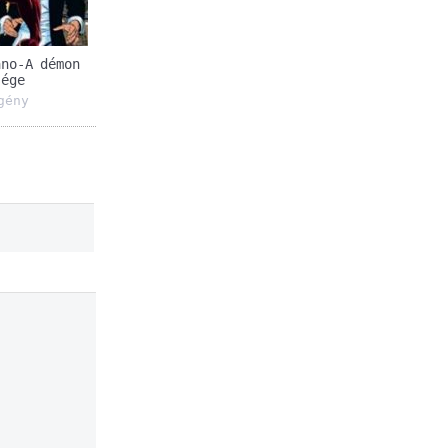
ano-A démon
sége
gény