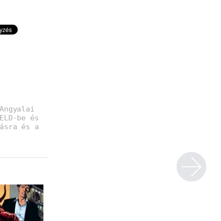
Angyalai
ELD-be és
ásra és a